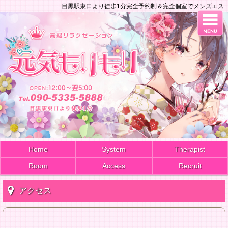
目黒駅東口より徒歩1分完全予約制＆完全個室でメンズエステ
Home
System
Therapist
Room
Access
Recruit
アクセス