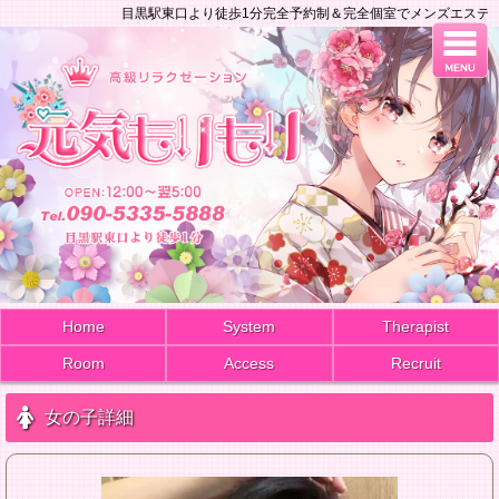
目黒駅東口より徒歩1分完全予約制＆完全個室でメンズエステ 元
Home
System
Therapist
Room
Access
Recruit
女の子詳細