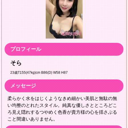
プロフィール
そら
23歳
T155(47kg)cm B86(D) W58 H87
メッセージ
柔らかく水をはじくようなきめ細かい美肌と無駄の無
い均整のとれたスタイル。純真な優しさとところどこ
ろ見え隠れするつやめく色香が貴方様の心を揺さぶる
こと間違いありません。